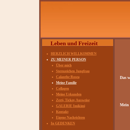
Leben und Freizeit
HERZLICH WILLKOMMEN
ZU MEINER PERSON
Über mich
Sternzeichen Jungfrau
Calanthe Rosea
Das w
Meine Familie
Collagen
Meine Urkunden
Zerti, Ticker, Ausweise
Mein 
GALERIE Imikimi
Kontakt
Eigene Nachrichten
In GEDENKEN