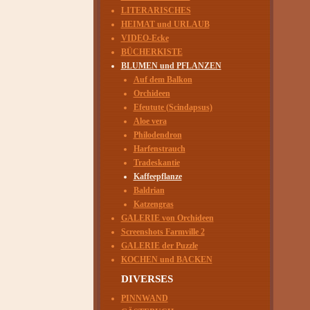
LITERARISCHES
HEIMAT und URLAUB
VIDEO-Ecke
BÜCHERKISTE
BLUMEN und PFLANZEN
Auf dem Balkon
Orchideen
Efeutute (Scindapsus)
Aloe vera
Philodendron
Harfenstrauch
Tradeskantie
Kaffeepflanze
Baldrian
Katzengras
GALERIE von Orchideen
Screenshots Farmville 2
GALERIE der Puzzle
KOCHEN und BACKEN
DIVERSES
PINNWAND