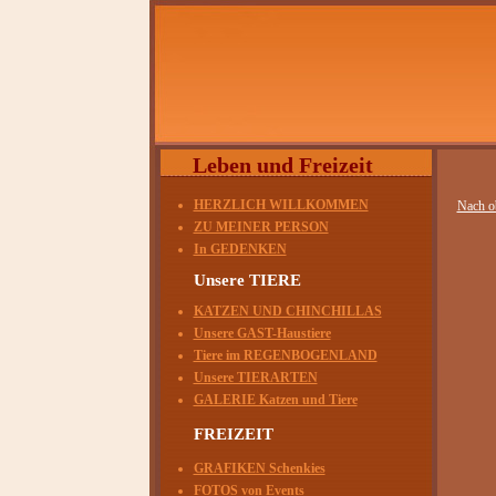
Leben und Freizeit
HERZLICH WILLKOMMEN
Nach o
ZU MEINER PERSON
In GEDENKEN
Unsere TIERE
KATZEN UND CHINCHILLAS
Unsere GAST-Haustiere
Tiere im REGENBOGENLAND
Unsere TIERARTEN
GALERIE Katzen und Tiere
FREIZEIT
GRAFIKEN Schenkies
FOTOS von Events