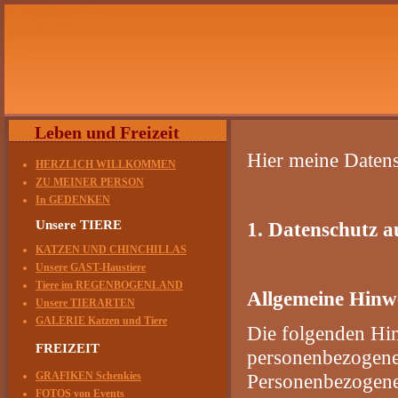
Leben und Freizeit
Hier meine Daten
HERZLICH WILLKOMMEN
ZU MEINER PERSON
In GEDENKEN
Unsere TIERE
1. Datenschutz au
KATZEN UND CHINCHILLAS
Unsere GAST-Haustiere
Tiere im REGENBOGENLAND
Allgemeine Hinw
Unsere TIERARTEN
GALERIE Katzen und Tiere
Die folgenden Hin
FREIZEIT
personenbezogenen
GRAFIKEN Schenkies
Personenbezogene D
FOTOS von Events