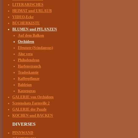
LITERARISCHES
HEIMAT und URLAUB
VIDEO-Ecke
BÜCHERKISTE
BLUMEN und PFLANZEN
Auf dem Balkon
Orchideen
Efeutute (Scindapsus)
Aloe vera
Philodendron
Harfenstrauch
Tradeskantie
Kaffeepflanze
Baldrian
Katzengras
GALERIE von Orchideen
Screenshots Farmville 2
GALERIE der Puzzle
KOCHEN und BACKEN
DIVERSES
PINNWAND