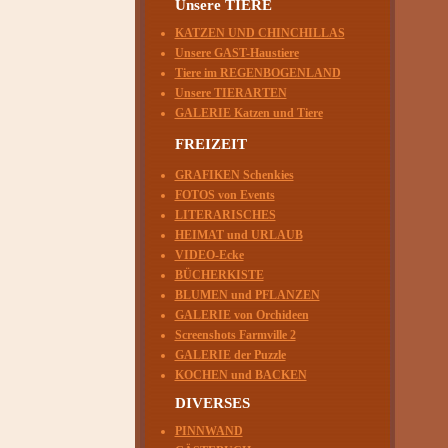
Unsere TIERE
KATZEN UND CHINCHILLAS
Unsere GAST-Haustiere
Tiere im REGENBOGENLAND
Unsere TIERARTEN
GALERIE Katzen und Tiere
FREIZEIT
GRAFIKEN Schenkies
FOTOS von Events
LITERARISCHES
HEIMAT und URLAUB
VIDEO-Ecke
BÜCHERKISTE
BLUMEN und PFLANZEN
GALERIE von Orchideen
Screenshots Farmville 2
GALERIE der Puzzle
KOCHEN und BACKEN
DIVERSES
PINNWAND