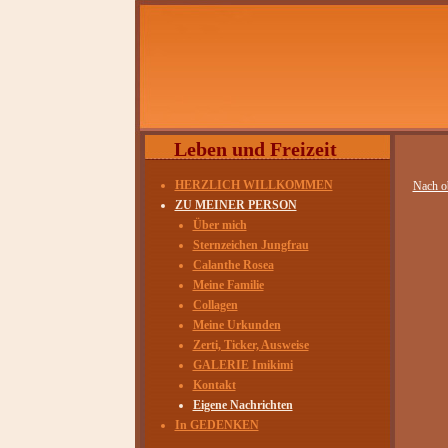
Leben und Freizeit
HERZLICH WILLKOMMEN
Nach o
ZU MEINER PERSON
Über mich
Sternzeichen Jungfrau
Calanthe Rosea
Meine Familie
Collagen
Meine Urkunden
Zerti, Ticker, Ausweise
GALERIE Imikimi
Kontakt
Eigene Nachrichten
In GEDENKEN