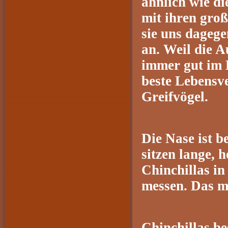
ähnlich wie d
mit ihren gro
sie uns dagege
an. Weil die A
immer gut im B
beste Lebensv
Greifvögel.
Die Nase ist b
sitzen lange, 
Chinchillas i
messen. Das ma
Chinchillas be