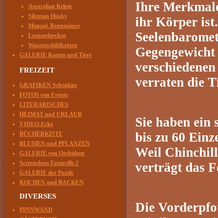
Ihre Merkmale 
Australian Kelpie
Siberian Husky
ihr Körper ist
Mongol. Rennmäuse
Seelenbaromete
Leopardgeckos
Wasserschildkröten
Gegengewicht 
GALERIE Katzen und Tiere
verschiedenen
FREIZEIT
verraten die T
GRAFIKEN Schenkies
FOTOS von Events
LITERARISCHES
HEIMAT und URLAUB
Sie haben ein
VIDEO-Ecke
bis zu 60 Einz
BÜCHERKISTE
BLUMEN und PFLANZEN
Weil Chinchil
GALERIE von Orchideen
Screenshots Farmville 2
verträgt das F
GALERIE der Puzzle
KOCHEN und BACKEN
DIVERSES
Die Vorderpfo
PINNWAND