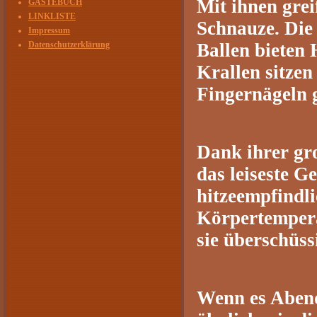
Mit ihnen grei
GÄSTEBUCH
LINKLISTE
Schnauze. Die
Impressum
Datenschutzerklärung
Ballen bieten 
Krallen sitzen
Fingernägeln g
Dank ihrer gr
das leiseste G
hitzeempfindli
Körpertempera
sie überschüs
Wenn es Abend