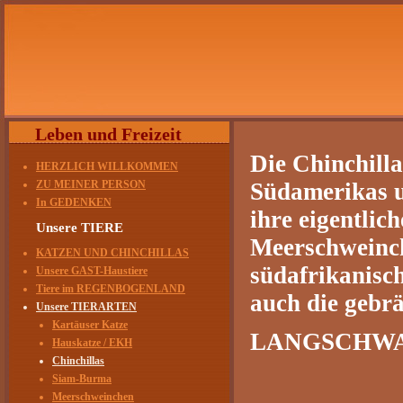
Leben und Freizeit
Die Chinchill
HERZLICH WILLKOMMEN
ZU MEINER PERSON
Südamerikas u
In GEDENKEN
ihre eigentlic
Unsere TIERE
Meerschweinch
KATZEN UND CHINCHILLAS
südafrikanisc
Unsere GAST-Haustiere
Tiere im REGENBOGENLAND
auch die gebrä
Unsere TIERARTEN
Kartäuser Katze
LANGSCHWA
Hauskatze / EKH
Chinchillas
Siam-Burma
Meerschweinchen